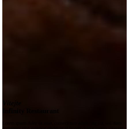
Vítejte
Infinity
Restaurant
Lorem ipsum dolor sit amet, consectetuer adipiscing elit, sed diam
nonummy nibh euismod tincidunt ut laoreet dolore magna aliquam