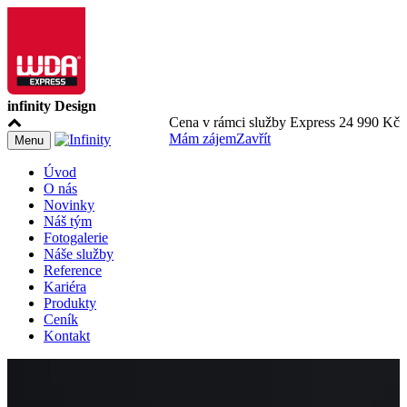
infinity Design
Cena v rámci služby Express 24 990 Kč
Mám zájem
Zavřít
Menu
Úvod
O nás
Novinky
Náš tým
Fotogalerie
Náše služby
Reference
Kariéra
Produkty
Ceník
Kontakt